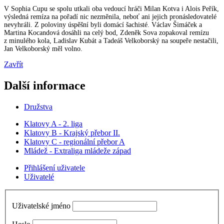
V Sophia Cupu se spolu utkali oba vedoucí hráči Milan Kotva i Alois Peřík,
výsledná remíza na pořadí nic nezměnila, neboť ani jejich pronásledovatelé
nevyhráli. Z poloviny úspěšní byli domácí šachisté. Václav Šimáček a
Martina Kocandová dosáhli na celý bod, Zdeněk Sova zopakoval remízu
z minulého kola, Ladislav Kubát a Tadeáš Velkoborský na soupeře nestačili,
Jan Velkoborský měl volno.
Zavřít
Další informace
Družstva
Klatovy A - 2. liga
Klatovy B - Krajský přebor II.
Klatovy C - regionální přebor A
Mládež - Extraliga mládeže západ
Přihlášení uživatele
Uživatelé
Uživatelské jméno