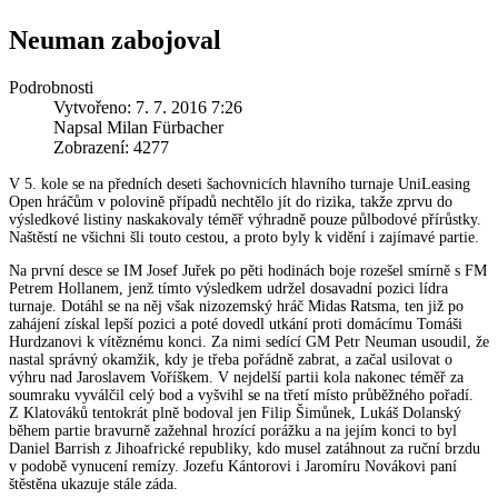
Neuman zabojoval
Podrobnosti
Vytvořeno: 7. 7. 2016 7:26
Napsal Milan Fürbacher
Zobrazení: 4277
V 5. kole se na předních deseti šachovnicích hlavního turnaje UniLeasing
Open hráčům v polovině případů nechtělo jít do rizika, takže zprvu do
výsledkové listiny naskakovaly téměř výhradně pouze půlbodové přírůstky.
Naštěstí ne všichni šli touto cestou, a proto byly k vidění i zajímavé partie.
Na první desce se IM Josef Juřek po pěti hodinách boje rozešel smírně s FM
Petrem Hollanem, jenž tímto výsledkem udržel dosavadní pozici lídra
turnaje. Dotáhl se na něj však nizozemský hráč Midas Ratsma, ten již po
zahájení získal lepší pozici a poté dovedl utkání proti domácímu Tomáši
Hurdzanovi k vítěznému konci. Za nimi sedící GM Petr Neuman usoudil, že
nastal správný okamžik, kdy je třeba pořádně zabrat, a začal usilovat o
výhru nad Jaroslavem Voříškem. V nejdelší partii kola nakonec téměř za
soumraku vyválčil celý bod a vyšvihl se na třetí místo průběžného pořadí.
Z Klatováků tentokrát plně bodoval jen Filip Šimůnek, Lukáš Dolanský
během partie bravurně zažehnal hrozící porážku a na jejím konci to byl
Daniel Barrish z Jihoafrické republiky, kdo musel zatáhnout za ruční brzdu
v podobě vynucení remízy. Jozefu Kántorovi i Jaromíru Novákovi paní
štěstěna ukazuje stále záda.