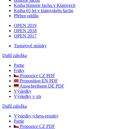
Historie šachu
Kniha Historie šachu v Klatovech
Kniha 65 let v klatovském šachu
Přebor oddílu
OPEN 2019
OPEN 2018
OPEN 2017
Turnajové stránky
Další záložka
Partie
Fotky
Propozice CZ PDF
Proposition EN PDF
Ausschreibung DE PDF
Výsledky
Výsledky v xls
Další záložka
Výsledky (chess-results)
Partie
Propozice CZ PDF