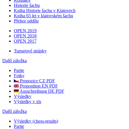
Kontakty
Historie šachu
Kniha Historie šachu v Klatovech
Kniha 65 let v klatovském šachu
Přebor oddílu
OPEN 2019
OPEN 2018
OPEN 2017
Turnajové stránky
Další záložka
Partie
Fotky
Propozice CZ PDF
Proposition EN PDF
Ausschreibung DE PDF
Výsledky
Výsledky v xls
Další záložka
Výsledky (chess-results)
Partie