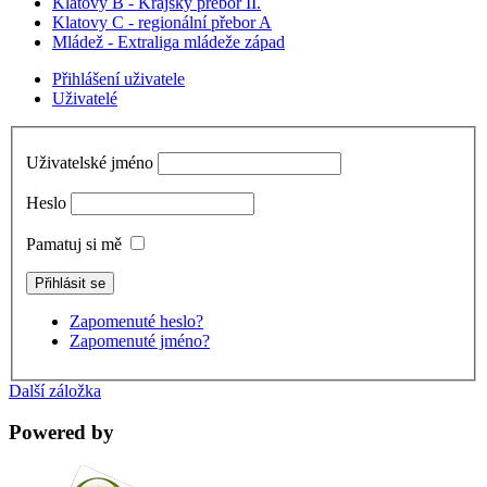
Klatovy B - Krajský přebor II.
Klatovy C - regionální přebor A
Mládež - Extraliga mládeže západ
Přihlášení uživatele
Uživatelé
Uživatelské jméno
Heslo
Pamatuj si mě
Zapomenuté heslo?
Zapomenuté jméno?
Další záložka
Powered by