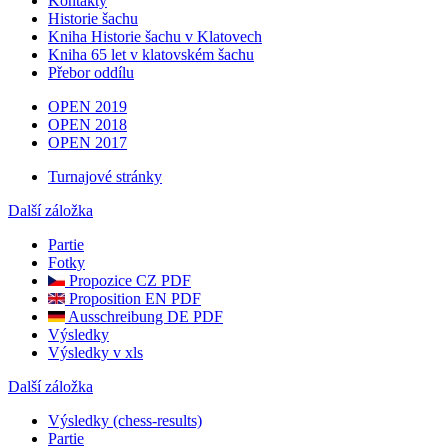
Kontakty
Historie šachu
Kniha Historie šachu v Klatovech
Kniha 65 let v klatovském šachu
Přebor oddílu
OPEN 2019
OPEN 2018
OPEN 2017
Turnajové stránky
Další záložka
Partie
Fotky
Propozice CZ PDF
Proposition EN PDF
Ausschreibung DE PDF
Výsledky
Výsledky v xls
Další záložka
Výsledky (chess-results)
Partie