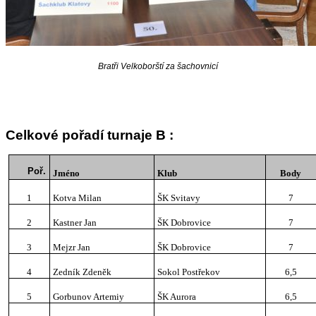
Bratři Velkoborští za šachovnicí
Celkové pořadí turnaje B :
Poř.
Jméno
Klub
Body
1
Kotva Milan
ŠK Svitavy
7
2
Kastner Jan
ŠK Dobrovice
7
3
Mejzr Jan
ŠK Dobrovice
7
4
Zedník Zdeněk
Sokol Postřekov
6,5
5
Gorbunov Artemiy
ŠK Aurora
6,5