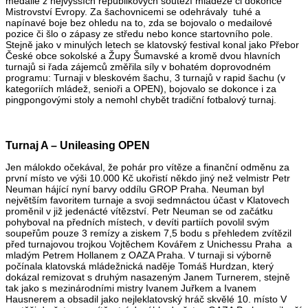
medaile z nejvyšších republikových soutěží mládeže či dokonce
Mistrovství Evropy. Za šachovnicemi se odehrávaly tuhé a
napínavé boje bez ohledu na to, zda se bojovalo o medailové
pozice či šlo o zápasy ze středu nebo konce startovního pole.
Stejně jako v minulých letech se klatovský festival konal jako Přebor
České obce sokolské a Župy Šumavské a kromě dvou hlavních
turnajů si řada zájemců změřila síly v bohatém doprovodném
programu: Turnaji v bleskovém šachu, 3 turnajů v rapid šachu (v
kategoriích mládež, senioři a OPEN), bojovalo se dokonce i za
pingpongovými stoly a nemohl chybět tradiční fotbalový turnaj.
Turnaj A – Unileasing OPEN
Jen málokdo očekával, že pohár pro vítěze a finanční odměnu za
první místo ve výši 10.000 Kč ukořistí někdo jiný než velmistr Petr
Neuman hájící nyní barvy oddílu GROP Praha. Neuman byl
největším favoritem turnaje a svoji sedmnáctou účast v Klatovech
proměnil v již jedenácté vítězství. Petr Neuman se od začátku
pohyboval na předních místech, v devíti partiích povolil svým
soupeřům pouze 3 remízy a ziskem 7,5 bodu s přehledem zvítězil
před turnajovou trojkou Vojtěchem Kovářem z Unichessu Praha a
mladým Petrem Hollanem z OAZA Praha. V turnaji si výborně
počínala klatovská mládežnická naděje Tomáš Hurdzan, který
dokázal remizovat s druhým nasazeným Janem Turnerem, stejně
tak jako s mezinárodními mistry Ivanem Juřkem a Ivanem
Hausnerem a obsadil jako nejleklatovský hráč skvělé 10. místo V