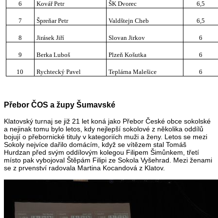
6
Kovář Petr
ŠK Dvorec
6,5
7
Špreňar Petr
Valdštejn Cheb
6,5
8
Jirásek Jiří
Slovan Jirkov
6
9
Berka Luboš
Plzeň Košutka
6
10
Rychtecký Pavel
Teplárna Malešice
6
Přebor ČOS a župy Šumavské
Klatovský turnaj se již 21 let koná jako Přebor České obce sokolské
a nejinak tomu bylo letos, kdy nejlepší sokolové z několika oddílů
bojují o přebornické tituly v kategoriích muži a ženy. Letos se mezi
Sokoly nejvíce dařilo domácím, když se vítězem stal Tomáš
Hurdzan před svým oddílovým kolegou Filipem Šimůnkem, třetí
místo pak vybojoval Štěpám Filipi ze Sokola Vyšehrad. Mezi ženami
se z prvenství radovala Martina Kocandová z Klatov.