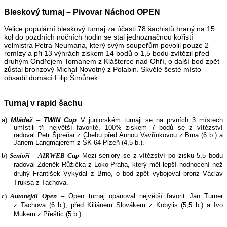
Bleskový turnaj – Pivovar Náchod OPEN
Velice populární bleskový turnaj za účasti 78 šachistů hraný na 15
kol do pozdních nočních hodin se stal jednoznačnou kořistí
velmistra Petra Neumana, který svým soupeřům povolil pouze 2
remízy a při 13 výhrách ziskem 14 bodů o 1,5 bodu zvítězil před
druhým Ondřejem Tomanem z Klášterce nad Ohří, o další bod zpět
zůstal bronzový Michal Novotný z Polabin. Skvělé šesté místo
obsadil domácí Filip Šimůnek.
Turnaj v rapid šachu
a)
Mládež
–
TWIN Cup
V juniorském turnaji se na prvních 3 místech
umístili tři největší favorité, 100% ziskem 7 bodů se z vítězství
radoval Petr Špreňar z Chebu před Annou Vavřínkovou z Brna (6 b.) a
Janem Langmajerem z ŠK 64 Plzeň (4,5 b.).
b)
Senioři – AIRWEB Cup
Mezi seniory se z vítězství po zisku 5,5 bodu
radoval Zdeněk Růžička z Loko Praha, který měl lepší hodnocení než
druhý František Vykydal z Brno, o bod zpět vybojoval bronz Václav
Truksa z Tachova.
c)
Autonejdl Open
– Open turnaj opanoval největší favorit Jan Turner
z Tachova (6 b.), před Kiliánem Slovákem z Kobylis (5,5 b.) a Ivo
Mukem z Přeštic (5 b.)