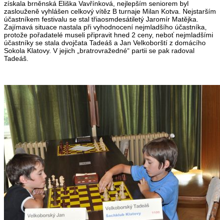
získala brněnská Eliška Vavřínková, nejlepším seniorem byl
zaslouženě vyhlášen celkový vítěz B turnaje Milan Kotva. Nejstarším
účastníkem festivalu se stal třiaosmdesátiletý Jaromír Matějka.
Zajímavá situace nastala při vyhodnocení nejmladšího účastníka,
protože pořadatelé museli připravit hned 2 ceny, neboť nejmladšími
účastníky se stala dvojčata Tadeáš a Jan Velkoborští z domácího
Sokola Klatovy. V jejich „bratrovražedné“ partii se pak radoval
Tadeáš.