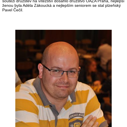
soutěži družstev na vítězství dosáhlo družstvo OAZA Praha, nejlepší
ženou byla Adéla Zákoucká a nejlepším seniorem se stal plzeňský
Pavel Čečil.