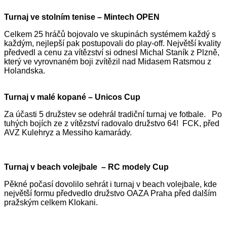
Turnaj ve stolním tenise – Mintech OPEN
Celkem 25 hráčů bojovalo ve skupinách systémem každý s
každým, nejlepší pak postupovali do play-off. Největší kvality
předvedl a cenu za vítězství si odnesl Michal Staník z Plzně,
který ve vyrovnaném boji zvítězil nad Midasem Ratsmou z
Holandska.
Turnaj v malé kopané – Unicos Cup
Za účasti 5 družstev se odehrál tradiční turnaj ve fotbale. Po
tuhých bojích ze z vítězství radovalo družstvo 64! FCK, před
AVZ Kulehryz a Messiho kamarády.
Turnaj v beach volejbale – RC modely Cup
Pěkné počasí dovolilo sehrát i turnaj v beach volejbale, kde
největší formu předvedlo družstvo OAZA Praha před dalším
pražským celkem Klokani.