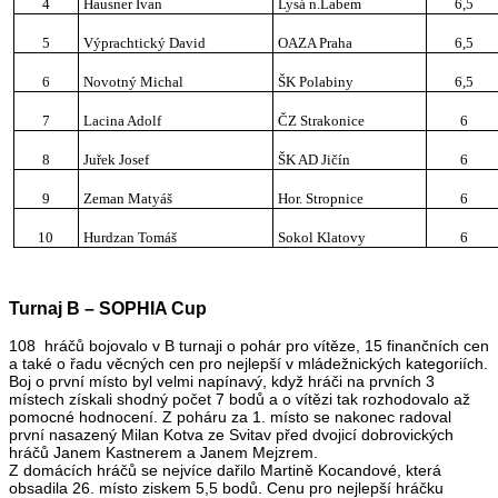
4
Hausner Ivan
Lysá n.Labem
6,5
5
Výprachtický David
OAZA Praha
6,5
6
Novotný Michal
ŠK Polabiny
6,5
7
Lacina Adolf
ČZ Strakonice
6
8
Juřek Josef
ŠK AD Jičín
6
9
Zeman Matyáš
Hor. Stropnice
6
10
Hurdzan Tomáš
Sokol Klatovy
6
Turnaj B – SOPHIA Cup
108 hráčů bojovalo v B turnaji o pohár pro vítěze, 15 finančních cen
a také o řadu věcných cen pro nejlepší v mládežnických kategoriích.
Boj o první místo byl velmi napínavý, když hráči na prvních 3
místech získali shodný počet 7 bodů a o vítězi tak rozhodovalo až
pomocné hodnocení. Z poháru za 1. místo se nakonec radoval
první nasazený Milan Kotva ze Svitav před dvojicí dobrovických
hráčů Janem Kastnerem a Janem Mejzrem.
Z domácích hráčů se nejvíce dařilo Martině Kocandové, která
obsadila 26. místo ziskem 5,5 bodů. Cenu pro nejlepší hráčku