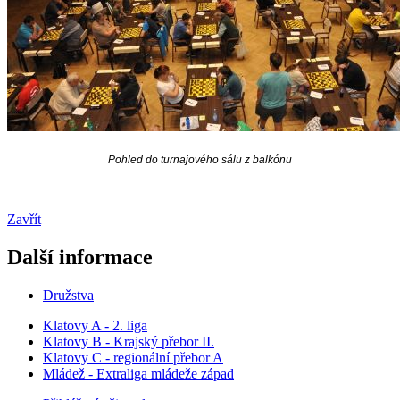
Pohled do turnajového sálu z balkónu
Zavřít
Další informace
Družstva
Klatovy A - 2. liga
Klatovy B - Krajský přebor II.
Klatovy C - regionální přebor A
Mládež - Extraliga mládeže západ