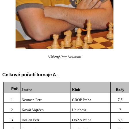
Vítězný Petr Neuman
Celkové pořadí turnaje A :
Poř.
Jméno
Klub
Body
1
Neuman Petr
GROP Praha
7,5
2
Kovář Vojtěch
Unichess
7
3
Hollan Petr
OAZA Praha
6,5