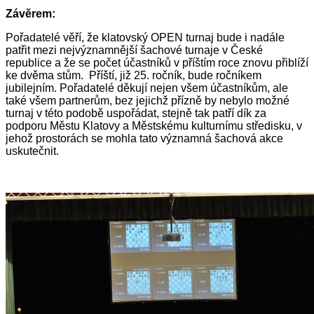
Závěrem:
Pořadatelé věří, že klatovský OPEN turnaj bude i nadále
patřit mezi nejvýznamnější šachové turnaje v České
republice a že se počet účastníků v příštím roce znovu přiblíží
ke dvěma stům. Příští, již 25. ročník, bude ročníkem
jubilejním. Pořadatelé děkují nejen všem účastníkům, ale
také všem partnerům, bez jejichž přízně by nebylo možné
turnaj v této podobě uspořádat, stejně tak patří dík za
podporu Městu Klatovy a Městskému kulturnímu středisku, v
jehož prostorách se mohla tato významná šachová akce
uskutečnit.