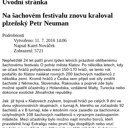
Úvodní stránka
Na šachovém festivalu znovu kraloval
plzeňský Petr Neuman
Podrobnosti
Vytvořeno: 11. 7. 2016 14:06
Napsal Karel Nováček
Zobrazení: 5721
Nepřetržitě 24 let patří první týden letních prázdnin oblíbenému
šachovému festivalu O pohár města Klatov. Po několika letech, kdy
se účast hráčů pohybovala mezi 150-170 hráči, se tento rok
podařilo do Klatov nalákat rovných 200 šachových nadšenců z
několika zemí. Kromě hráčů z Česka sem přijeli své síly změřit
šachisté z Německa, Slovenska, Rakouska a poprvé zde bylo
možné spatřit účastníky z Holandska, vzdálené Malty, Turecka nebo
dokonce exotické Jihoafrické republiky.
Jak již bývá v Klatovech zvykem, bojovali hráči po celých 9 dní ve
dvou výkonnostních skupinách, v turnaji A, kterého se zúčastnilo 92
šachistů a v B turnaji, kde v letošním roce zasedlo za šachovnice
úctyhodných 108 šachových nadšenců s výrazným zastoupením
mládeže. Mezi účastníky bylo možno najít mnoho borců, kteří
pravidelně hrají Extraligu nebo první ligu dospělých nebo vozí