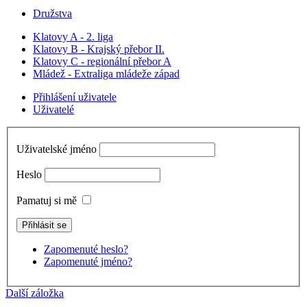
Družstva
Klatovy A - 2. liga
Klatovy B - Krajský přebor II.
Klatovy C - regionální přebor A
Mládež - Extraliga mládeže západ
Přihlášení uživatele
Uživatelé
Uživatelské jméno
Heslo
Pamatuj si mě
Zapomenuté heslo?
Zapomenuté jméno?
Další záložka