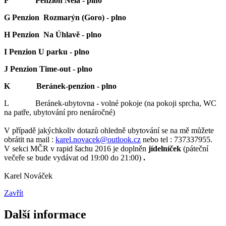
F Penzion Nela - plno
G
Penzion Rozmarýn (Goro) - plno
H
Penzion Na Úhlavě
-
plno
I
Penzion U parku - plno
J
Penzion Time-out - plno
K Beránek-penzion - plno
L Beránek-ubytovna - volné pokoje (na pokoji sprcha, WC
na patře, ubytování pro nenáročné)
V případě jakýchkoliv dotazů ohledně ubytování se na mě můžete
obrátit na mail :
karel.novacek@outlook.cz
nebo tel : 737337955.
V sekci MČR v rapid šachu 2016 je doplněn
jídelníček
(páteční
večeře se bude vydávat od 19:00 do 21:00)
.
Karel Nováček
Zavřít
Další informace