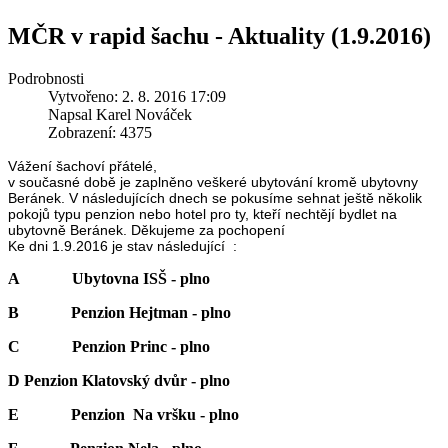
MČR v rapid šachu - Aktuality (1.9.2016)
Podrobnosti
Vytvořeno: 2. 8. 2016 17:09
Napsal Karel Nováček
Zobrazení: 4375
Vážení šachoví přátelé,
v současné době je zaplněno veškeré ubytování kromě ubytovny
Beránek. V následujících dnech se pokusíme sehnat ještě několik
pokojů typu penzion nebo hotel pro ty, kteří nechtějí bydlet na
ubytovně Beránek. Děkujeme za pochopení
Ke dni 1.9.2016 je stav následující :
A Ubytovna ISŠ - plno
B Penzion Hejtman - plno
C Penzion Princ - plno
D
Penzion Klatovský dvůr - plno
E Penzion Na vršku - plno