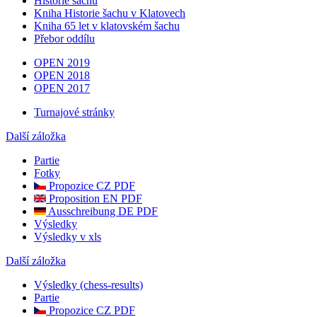
Historie šachu
Kniha Historie šachu v Klatovech
Kniha 65 let v klatovském šachu
Přebor oddílu
OPEN 2019
OPEN 2018
OPEN 2017
Turnajové stránky
Další záložka
Partie
Fotky
Propozice CZ PDF
Proposition EN PDF
Ausschreibung DE PDF
Výsledky
Výsledky v xls
Další záložka
Výsledky (chess-results)
Partie
Propozice CZ PDF