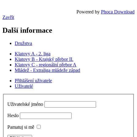
Powered by
Phoca Download
Zavřít
Další informace
Družstva
Klatovy A - 2. liga
Klatovy B - Krajský přebor II.
Klatovy C - regionální přebor A
Mládež - Extraliga mládeže západ
Přihlášení uživatele
Uživatelé
Uživatelské jméno
Heslo
Pamatuj si mě