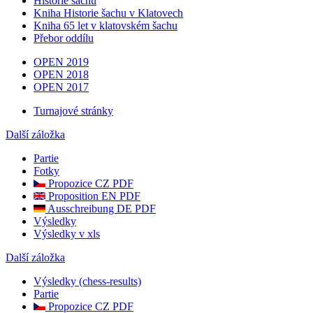
Historie šachu
Kniha Historie šachu v Klatovech
Kniha 65 let v klatovském šachu
Přebor oddílu
OPEN 2019
OPEN 2018
OPEN 2017
Turnajové stránky
Další záložka
Partie
Fotky
Propozice CZ PDF
Proposition EN PDF
Ausschreibung DE PDF
Výsledky
Výsledky v xls
Další záložka
Výsledky (chess-results)
Partie
Propozice CZ PDF