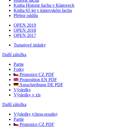
Historie šachu
Kniha Historie šachu v Klatovech
Kniha 65 let v klatovském šachu
Přebor oddílu
OPEN 2019
OPEN 2018
OPEN 2017
Turnajové stránky
Další záložka
Partie
Fotky
Propozice CZ PDF
Proposition EN PDF
Ausschreibung DE PDF
Výsledky
Výsledky v xls
Další záložka
Výsledky (chess-results)
Partie
Propozice CZ PDF