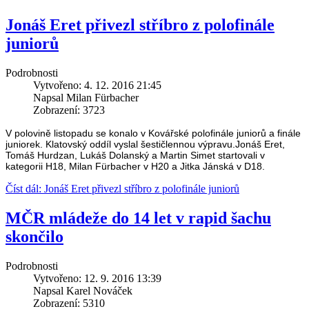
Jonáš Eret přivezl stříbro z polofinále
juniorů
Podrobnosti
Vytvořeno: 4. 12. 2016 21:45
Napsal Milan Fürbacher
Zobrazení: 3723
V polovině listopadu se konalo v Kovářské polofinále juniorů a finále
juniorek. Klatovský oddíl vyslal šestičlennou výpravu.Jonáš Eret,
Tomáš Hurdzan, Lukáš Dolanský a Martin Simet startovali v
kategorii H18, Milan Fürbacher v H20 a Jitka Jánská v D18.
Číst dál: Jonáš Eret přivezl stříbro z polofinále juniorů
MČR mládeže do 14 let v rapid šachu
skončilo
Podrobnosti
Vytvořeno: 12. 9. 2016 13:39
Napsal Karel Nováček
Zobrazení: 5310