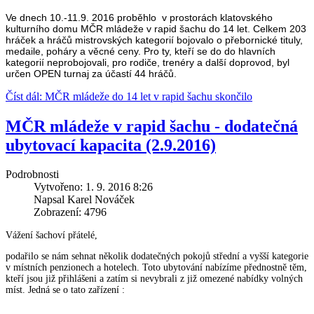
Ve dnech 10.-11.9. 2016 proběhlo v prostorách klatovského
kulturního domu MČR mládeže v rapid šachu do 14 let. Celkem 203
hráček a hráčů mistrovských kategorií bojovalo o přebornické tituly,
medaile, poháry a věcné ceny. Pro ty, kteří se do do hlavních
kategorií neprobojovali, pro rodiče, trenéry a další doprovod, byl
určen OPEN turnaj za účastí 44 hráčů.
Číst dál: MČR mládeže do 14 let v rapid šachu skončilo
MČR mládeže v rapid šachu - dodatečná
ubytovací kapacita (2.9.2016)
Podrobnosti
Vytvořeno: 1. 9. 2016 8:26
Napsal Karel Nováček
Zobrazení: 4796
Vážení šachoví přátelé,
podařilo se nám sehnat několik dodatečných pokojů střední a vyšší kategorie
v místních penzionech a hotelech. Toto ubytování nabízíme přednostně těm,
kteří jsou již přihlášeni a zatím si nevybrali z již omezené nabídky volných
míst. Jedná se o tato zařízení :