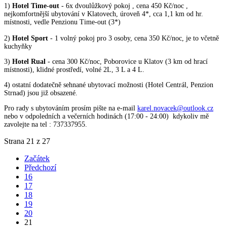
1)
Hotel Time-out
- 6x dvoulůžkový pokoj , cena 450 Kč/noc ,
nejkomfortnější ubytování v Klatovech, úroveň 4*, cca 1,1 km od hr.
místnosti, vedle Penzionu Time-out (3*)
2)
Hotel Sport
- 1 volný pokoj pro 3 osoby, cena 350 Kč/noc, je to včetně
kuchyňky
3)
Hotel Rual
- cena 300 Kč/noc, Poborovice u Klatov (3 km od hrací
místnosti), klidné prostředí, volné 2L, 3 L a 4 L.
4) ostatní dodatečně sehnané ubytovací možnosti (Hotel Centrál, Penzion
Strnad) jsou již obsazené.
Pro rady s ubytováním prosím pište na e-mail
karel.novacek@outlook.cz
nebo v odpoledních a večerních hodinách (17:00 - 24:00) kdykoliv mě
zavolejte na tel : 737337955.
Strana 21 z 27
Začátek
Předchozí
16
17
18
19
20
21