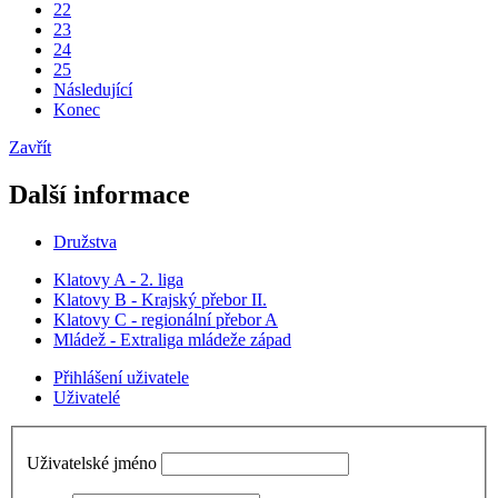
22
23
24
25
Následující
Konec
Zavřít
Další informace
Družstva
Klatovy A - 2. liga
Klatovy B - Krajský přebor II.
Klatovy C - regionální přebor A
Mládež - Extraliga mládeže západ
Přihlášení uživatele
Uživatelé
Uživatelské jméno