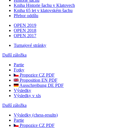
Historie šachu
Kniha Historie šachu v Klatovech
Kniha 65 let v klatovském šachu
Přebor oddílu
OPEN 2019
OPEN 2018
OPEN 2017
Turnajové stránky
Další záložka
Partie
Fotky
Propozice CZ PDF
Proposition EN PDF
Ausschreibung DE PDF
Výsledky
Výsledky v xls
Další záložka
Výsledky (chess-results)
Partie
Propozice CZ PDF