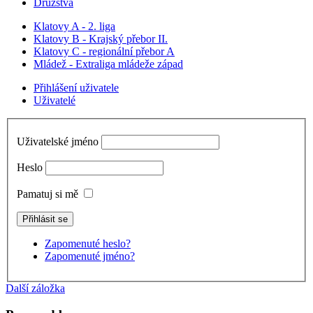
Družstva
Klatovy A - 2. liga
Klatovy B - Krajský přebor II.
Klatovy C - regionální přebor A
Mládež - Extraliga mládeže západ
Přihlášení uživatele
Uživatelé
Uživatelské jméno
Heslo
Pamatuj si mě
Zapomenuté heslo?
Zapomenuté jméno?
Další záložka