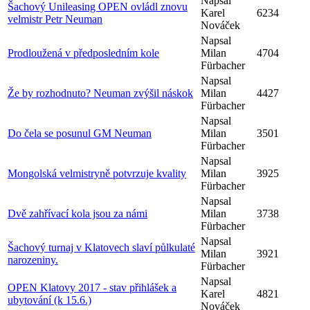
Napsal
Šachový Unileasing OPEN ovládl znovu
Karel
6234
velmistr Petr Neuman
Nováček
Napsal
Prodloužená v předposledním kole
Milan
4704
Fürbacher
Napsal
Že by rozhodnuto? Neuman zvýšil náskok
Milan
4427
Fürbacher
Napsal
Do čela se posunul GM Neuman
Milan
3501
Fürbacher
Napsal
Mongolská velmistryně potvrzuje kvality
Milan
3925
Fürbacher
Napsal
Dvě zahřívací kola jsou za námi
Milan
3738
Fürbacher
Napsal
Šachový turnaj v Klatovech slaví půlkulaté
Milan
3921
narozeniny.
Fürbacher
Napsal
OPEN Klatovy 2017 - stav přihlášek a
Karel
4821
ubytování (k 15.6.)
Nováček