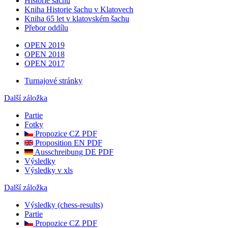
Historie šachu
Kniha Historie šachu v Klatovech
Kniha 65 let v klatovském šachu
Přebor oddílu
OPEN 2019
OPEN 2018
OPEN 2017
Turnajové stránky
Další záložka
Partie
Fotky
Propozice CZ PDF
Proposition EN PDF
Ausschreibung DE PDF
Výsledky
Výsledky v xls
Další záložka
Výsledky (chess-results)
Partie
Propozice CZ PDF