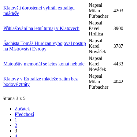
Napsal
Klatovští dorostenci vyhráli extraligu
Milan
4203
mládeže
Fürbacher
Napsal
Přihlašování na letní turnaj v Klatovech
Pavel
3900
Hrdlica
Napsal
Šachista Tomáš Hurdzan vybojoval postup
Karel
3787
na Mistrovství Evropy
Nováček
Napsal
Matoušův memoriál se letos konat nebude
Karel
4433
Nováček
Napsal
Klatovy v Extralize mládeže zatím bez
Milan
4042
bodové ztráty
Fürbacher
Strana 3 z 5
Začátek
Předchozí
1
2
3
4