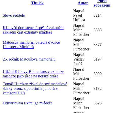
Počet
Titulek
Autor
zobrazení
Napsal
Slovo ředitele
Pavel
3214
Hrdlica
Napsal
Klatovští dorostenci úspěšně zakončili
Milan
3388
základní část extraligy mládeže
Fürbacher
Napsal
Matoušův memoriál ovládla dvojice
Milan
3377
Hausner - Michálek
Fürbacher
Napsal
25. ročník Matoušova memoriálu
Václav
3197
Jonáš
Napsal
Utkání Klatovy-Bohemians v extralize
Milan
3099
mládeže jako jízda na horské dráze
Fürbacher
Tomáš Hurdzan získal do své medailové
Napsal
sbírky bronz z polofinále juniorů v
Milan
3132
kategorii H18
Fürbacher
Napsal
Odstartovala Extraliga mládeže
Milan
3323
Fürbacher