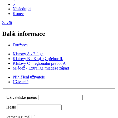
5
Následující
Konec
Zavřít
Další informace
Družstva
Klatovy A - 2. liga
Klatovy B - Krajský přebor II.
Klatovy C - regionální přebor A
Mládež - Extraliga mládeže západ
Přihlášení uživatele
Uživatelé
Uživatelské jméno
Heslo
Pamatuj si mě